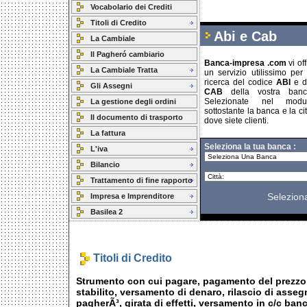
Vocabolario dei Crediti
Titoli di Credito
Abi e Cab
La Cambiale
Il Pagheró cambiario
Banca-impresa .com
vi off
La Cambiale Tratta
un servizio utilissimo per 
ricerca del codice
ABI
e de
Gli Assegni
CAB
della vostra banca
Selezionate nel modu
La gestione degli ordini
sottostante la banca e la cit
Il documento di trasporto
dove siete clienti.
La fattura
Seleziona la tua banca :
L'iva
Bilancio
Trattamento di fine rapporto
Selezion
Impresa e Imprenditore
Basilea 2
Titoli di Credito
Strumento con cui pagare, pagamento del prezzo
stabilito, versamento di denaro, rilascio di asseg
pagherÃ³, girata di effetti, versamento in c/c ban