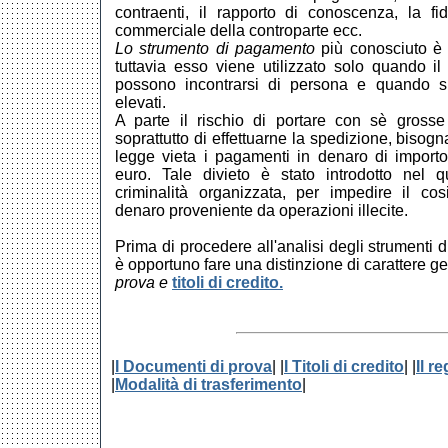
contraenti, il rapporto di conoscenza, la fid
commerciale della controparte ecc.
Lo strumento di pagamento
più conosciuto è s
tuttavia esso viene utilizzato solo quando il 
possono incontrarsi di persona e quando si 
elevati.
A parte il rischio di portare con sè gross
soprattutto di effettuarne la spedizione, bisog
legge vieta i pagamenti in denaro di importo
euro. Tale divieto è stato introdotto nel q
criminalità organizzata, per impedire il cosi
denaro proveniente da operazioni illecite.
Prima di procedere all'analisi degli strumenti d
è opportuno fare una distinzione di carattere g
prova e
titoli di credito.
|
I Documenti di prova
| |
I Titoli di credito
| |
Il r
|
Modalità di trasferimento
|