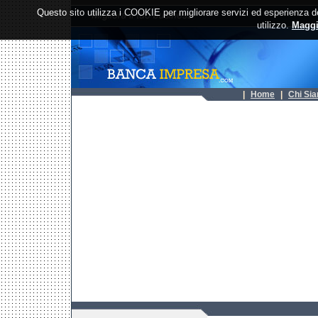
Questo sito utilizza i COOKIE per migliorare servizi ed esperienza de
utilizzo.
Maggi
| 
Home
| 
Chi Si