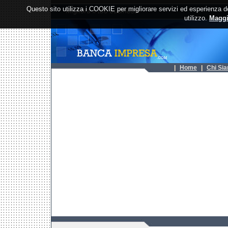
Questo sito utilizza i COOKIE per migliorare servizi ed esperienza de
utilizzo.
Maggi
| 
Home
| 
Chi Si