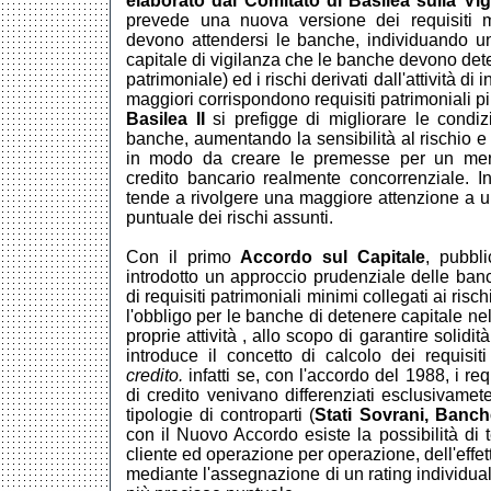
elaborato dal Comitato di Basilea sulla Vig
prevede una nuova versione dei requisiti mi
devono attendersi le banche, individuando uno
capitale di vigilanza che le banche devono det
patrimoniale) ed i rischi derivati dall'attività di
maggiori corrispondono requisiti patrimoniali pi
Basilea II
si prefigge di migliorare le condizi
banche, aumentando la sensibilità al rischio e
in modo da creare le premesse per un merc
credito bancario realmente concorrenziale. In
tende a rivolgere una maggiore attenzione a u
puntuale dei rischi assunti.
Con il primo 
Accordo sul Capitale
, pubbl
introdotto un approccio prudenziale delle ban
di requisiti patrimoniali minimi collegati ai risc
l'obbligo per le banche di detenere capitale ne
proprie attività , allo scopo di garantire solidità
introduce il concetto di calcolo dei requisit
credito.
infatti se, con l'accordo del 1988, i requ
di credito venivano differenziati esclusivamet
tipologie di controparti (
Stati Sovrani, Banch
con il Nuovo Accordo esiste la possibilità di t
cliente ed operazione per operazione, dell'effetti
mediante l'assegnazione di un rating individual