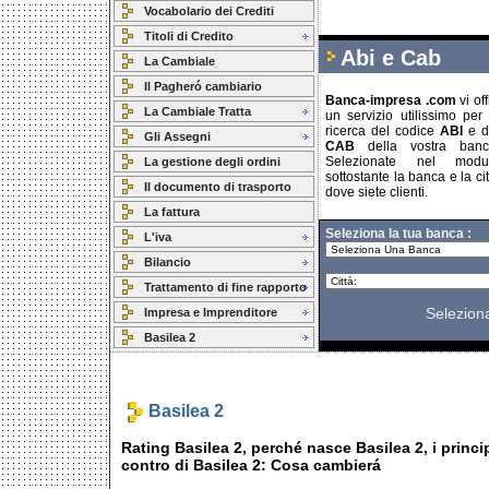
Vocabolario dei Crediti
Titoli di Credito
Abi e Cab
La Cambiale
Il Pagheró cambiario
Banca-impresa .com
vi off
La Cambiale Tratta
un servizio utilissimo per 
ricerca del codice
ABI
e de
Gli Assegni
CAB
della vostra banca
Selezionate nel modu
La gestione degli ordini
sottostante la banca e la cit
Il documento di trasporto
dove siete clienti.
La fattura
Seleziona la tua banca :
L'iva
Bilancio
Trattamento di fine rapporto
Selezion
Impresa e Imprenditore
Basilea 2
Basilea 2
Rating Basilea 2, perché nasce Basilea 2, i princip
contro di Basilea 2: Cosa cambierá