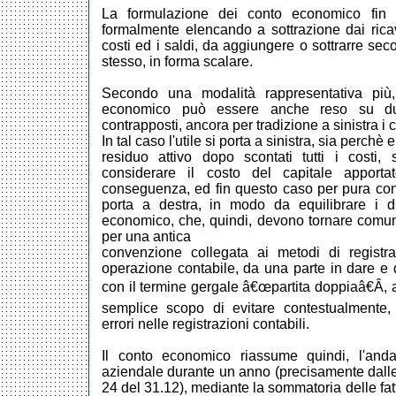
La formulazione dei conto economico fin qu
formalmente elencando a sottrazione dai ricavi
costi ed i saldi, da aggiungere o sottrarre sec
stesso, in forma scalare.
Secondo una modalità rappresentativa più, t
economico può essere anche reso su due
contrapposti, ancora per tradizione a sinistra i co
In tal caso l'utile si porta a sinistra, sia perchè 
residuo attivo dopo scontati tutti i costi,
considerare il costo del capitale apportat
conseguenza, ed fin questo caso per pura conv
porta a destra, in modo da equilibrare i 
economico, che, quindi, devono tornare comun
per una antica
convenzione collegata ai metodi di registra
operazione contabile, da una parte in dare e da
con il termine gergale â€œpartita doppiaâ€Â, 
semplice scopo di evitare contestualmente, 
errori nelle registrazioni contabili.
Il conto economico riassume quindi, l'anda
aziendale durante un anno (precisamente dalle 
24 del 31.12), mediante la sommatoria delle fat