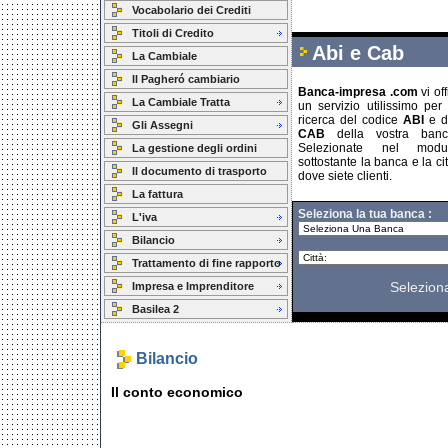
Vocabolario dei Crediti
Titoli di Credito
Abi e Cab
La Cambiale
Il Pagheró cambiario
Banca-impresa .com
vi off
La Cambiale Tratta
un servizio utilissimo per 
ricerca del codice
ABI
e de
Gli Assegni
CAB
della vostra banca
Selezionate nel modu
La gestione degli ordini
sottostante la banca e la cit
Il documento di trasporto
dove siete clienti.
La fattura
Seleziona la tua banca :
L'iva
Bilancio
Trattamento di fine rapporto
Selezion
Impresa e Imprenditore
Basilea 2
Bilancio
Il conto economico