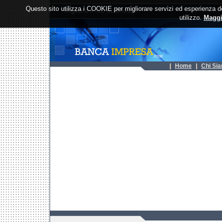
Questo sito utilizza i COOKIE per migliorare servizi ed esperienza de
utilizzo.
Maggi
| 
Home
| 
Chi Si