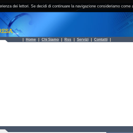
rienza dei lettori. Se decidi di continuare la navigazione consideriamo come ac
| 
Home
| 
Chi Siamo
| 
Rss
| 
Servizi
| 
Contatti
| 