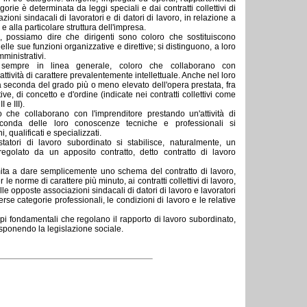
tegorie è determinata da leggi speciali e dai contratti collettivi di
azioni sindacali di lavoratori e di datori di lavoro, in relazione a
 alla particolare struttura dell'impresa.
e, possiamo dire che dirigenti sono coloro che sostituiscono 
elle sue funzioni organizzative e direttive; si distinguono, a loro
mministrativi.
, sempre in linea generale, coloro che collaborano con 
attività di carattere prevalentemente intellettuale. Anche nel loro
 a seconda del grado più o meno elevato dell'opera prestata, fra
ive, di concetto e d'ordine (indicate nei contratti collettivi come
 e III).
o che collaborano con l'imprenditore prestando un'attività di 
econda delle loro conoscenze tecniche e professionali si
 qualificati e specializzati.
statori di lavoro subordinato si stabilisce, naturalmente, un 
regolato da un apposito contratto, detto contratto di lavoro
limita a dare semplicemente uno schema del contratto di lavoro, 
 le norme di carattere più minuto, ai contratti collettivi di lavoro,
alle opposte associazioni sindacali di datori di lavoro e lavoratori
erse categorie professionali, le condizioni di lavoro e le relative
pi fondamentali che regolano il rapporto di lavoro subordinato, 
sponendo la legislazione sociale.