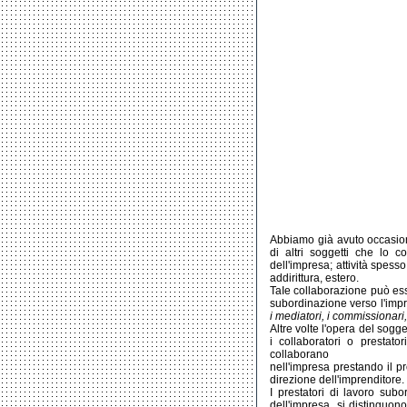
Abbiamo già avuto occasio
di altri soggetti che lo c
dell'impresa; attività spes
addirittura, estero.
TaIe collaborazione può esse
subordinazione verso l'impr
i mediatori, i commissionari,
Altre volte l'opera del sogg
i collaboratori o prestator
collaborano
nell'impresa prestando il pr
direzione dell'imprenditore.
I prestatori di lavoro subo
dell'impresa, si distinguono