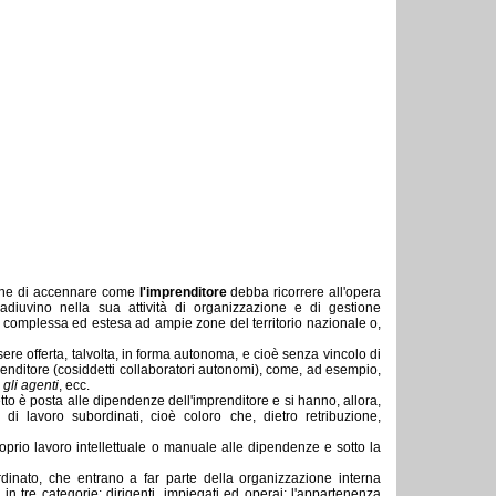
ne di accennare come 
l'imprenditore
debba ricorrere all'opera
oadiuvino nella sua attività di organizzazione e di gestione
so complessa ed estesa ad ampie zone del territorio nazionale o,
re offerta, talvolta, in forma autonoma, e cioè senza vincolo di 
enditore (cosiddetti collaboratori autonomi), come, ad esempio,
 gli agenti
, ecc.
etto è posta alle dipendenze dell'imprenditore e si hanno, allora, 
i di lavoro subordinati, cioè coloro che, dietro retribuzione,
oprio lavoro intellettuale o manuale alle dipendenze e sotto la 
rdinato, che entrano a far parte della organizzazione interna 
 in tre categorie: dirigenti, impiegati ed operai; l'appartenenza