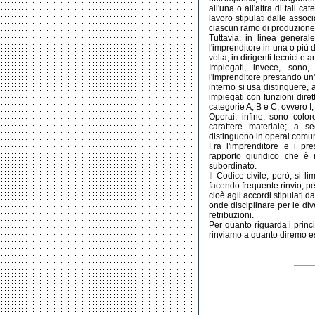
all'una o all'altra di tali ca
lavoro stipulati dalle associ
ciascun ramo di produzione e
Tuttavia, in linea general
l'imprenditore in una o più d
volta, in dirigenti tecnici e a
Impiegati, invece, sono
l'imprenditore prestando un'
interno si usa distinguere,
impiegati con funzioni dirett
categorie A, B e C, ovvero I, II
Operai, infine, sono color
carattere materiale; a s
distinguono in operai comuni,
Fra l'imprenditore e i pre
rapporto giuridico che è 
subordinato.
Il Codice civile, però, si 
facendo frequente rinvio, per
cioè agli accordi stipulati d
onde disciplinare per le div
retribuzioni.
Per quanto riguarda i princi
rinviamo a quanto diremo e