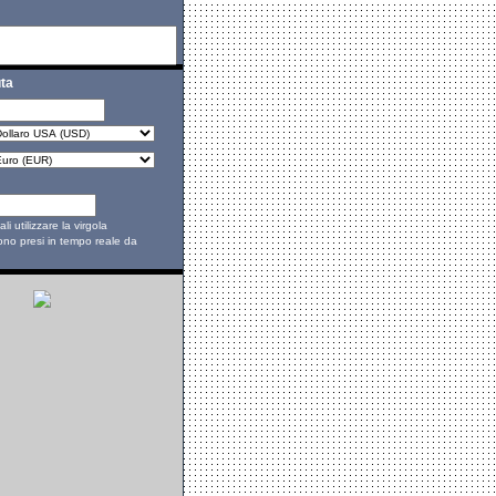
ta
i utilizzare la virgola
sono presi in tempo reale da