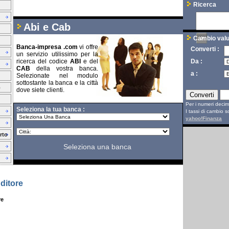
Ricerca
Abi e Cab
Cambio valu
Banca-impresa .com
vi offre 
Converti :
un servizio utilissimo per la
ricerca del codice
ABI
e del 
Da :
CAB
della vostra banca. 
a :
Selezionate nel modulo
sottostante la banca e la città
o
dove siete clienti.
Per i numeri decimal
Seleziona la tua banca :
I tassi di cambio 
yahoo!Finanza
rto
Seleziona una banca
ditore
re